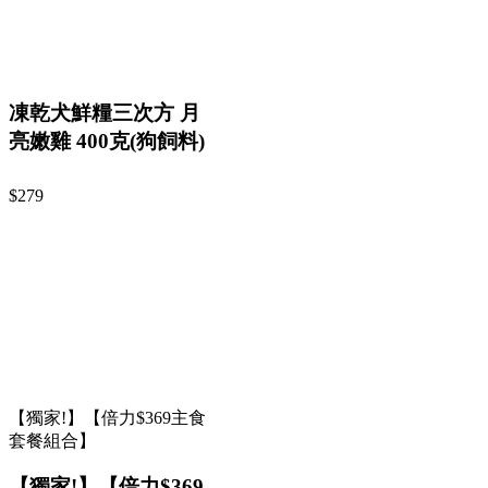
凍乾犬鮮糧三次方 月
亮嫩雞 400克(狗飼料)
$279
【獨家!】【倍力$369主食
套餐組合】
【獨家!】【倍力$369