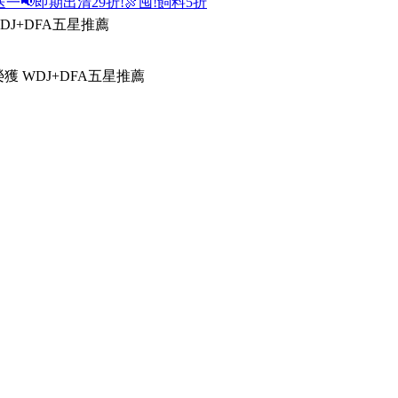
送一
📢即期出清29折!
🍖囤!飼料5折
DJ+DFA五星推薦
獲 WDJ+DFA五星推薦