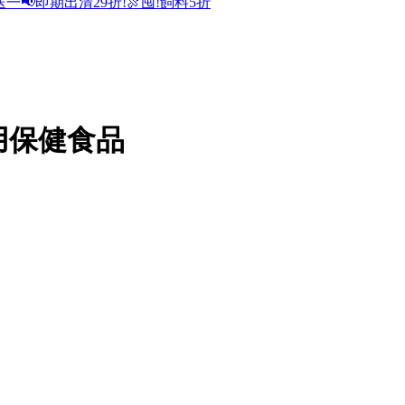
送一
📢即期出清29折!
🍖囤!飼料5折
專用保健食品