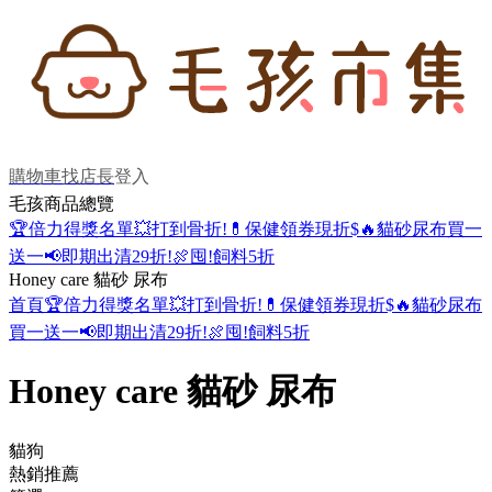
購物車
找店長
登入
毛孩商品總覽
🏆倍力得獎名單
💥打到骨折!
💊保健領券現折$
🔥貓砂尿布買一
送一
📢即期出清29折!
🍖囤!飼料5折
Honey care 貓砂 尿布
首頁
🏆倍力得獎名單
💥打到骨折!
💊保健領券現折$
🔥貓砂尿布
買一送一
📢即期出清29折!
🍖囤!飼料5折
Honey care 貓砂 尿布
貓狗
熱銷推薦