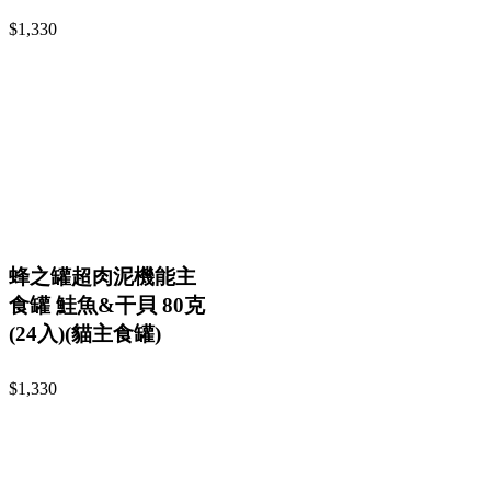
$1,330
蜂之罐超肉泥機能主
食罐 鮭魚&干貝 80克
(24入)(貓主食罐)
$1,330