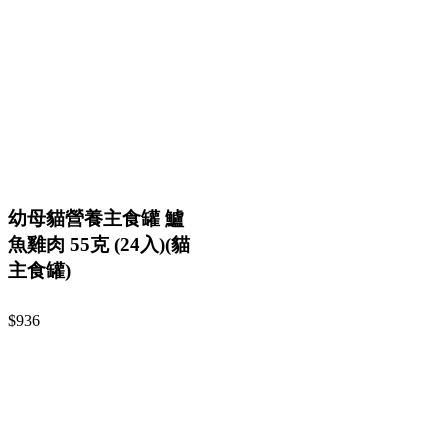
幼母貓營養主食罐 鱸
魚雞肉 55克 (24入)(貓
主食罐)
$936