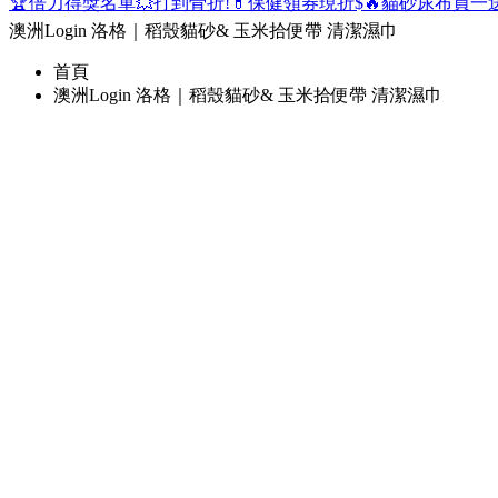
🏆倍力得獎名單
💥打到骨折!
💊保健領券現折$
🔥貓砂尿布買一
澳洲Login 洛格｜稻殼貓砂& 玉米拾便帶 清潔濕巾
首頁
澳洲Login 洛格｜稻殼貓砂& 玉米拾便帶 清潔濕巾