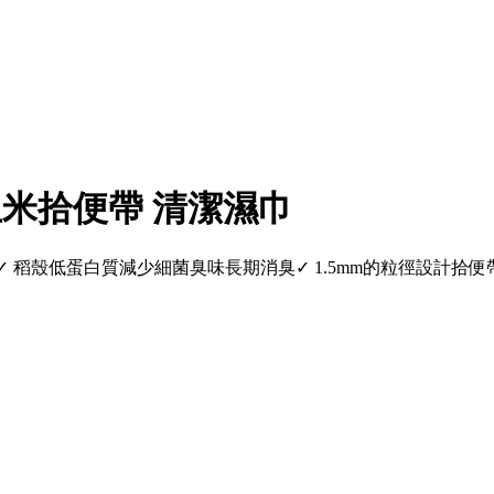
 玉米拾便帶 清潔濕巾
✓ 稻殼低蛋白質減少細菌臭味長期消臭✓ 1.5mm的粒徑設計拾便帶