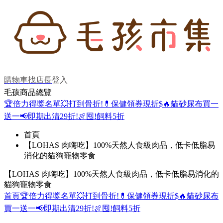
購物車
找店長
登入
毛孩商品總覽
🏆倍力得獎名單
💥打到骨折!
💊保健領券現折$
🔥貓砂尿布買一
送一
📢即期出清29折!
🍖囤!飼料5折
首頁
【LOHAS 肉嗨吃】100%天然人食級肉品，低卡低脂易
消化的貓狗寵物零食
【LOHAS 肉嗨吃】100%天然人食級肉品，低卡低脂易消化的
貓狗寵物零食
首頁
🏆倍力得獎名單
💥打到骨折!
💊保健領券現折$
🔥貓砂尿布
買一送一
📢即期出清29折!
🍖囤!飼料5折