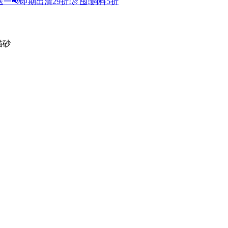
送一
📢即期出清29折!
🍖囤!飼料5折
貓砂