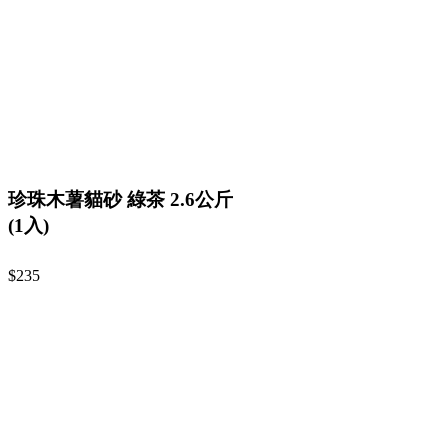
珍珠木薯貓砂 綠茶 2.6公斤
(1入)
$235