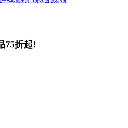
送一
📢即期出清29折!
🍖囤!飼料5折
75折起!