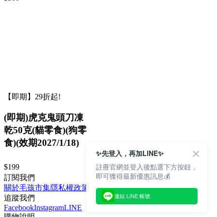
【即期】29折起!
(即期)虎克鬼頭刀凍
乾50克(貓零食)(狗零
食)(效期2027/1/18)
✨先登入，再加LINE✨
註冊官網並登入後點選下方按鈕，
$199
即可獲得最新優惠訊息💰
訂閱我們
關於毛孩市集
隱私權政策
文章
連結 LINE 帳號
追蹤我們
Facebook
Instagram
LINE
購物說明