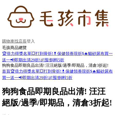
購物車
找店長
登入
毛孩商品總覽
🏆倍力得獎名單
💥打到骨折!
💊保健領券現折$
🔥貓砂尿布買一
送一
📢即期出清29折!
🍖囤!飼料5折
狗狗食品即期良品出清! 汪汪絕版/過季/即期品，清倉3折起!
首頁
🏆倍力得獎名單
💥打到骨折!
💊保健領券現折$
🔥貓砂尿布
買一送一
📢即期出清29折!
🍖囤!飼料5折
狗狗食品即期良品出清! 汪汪
絕版/過季/即期品，清倉3折起!