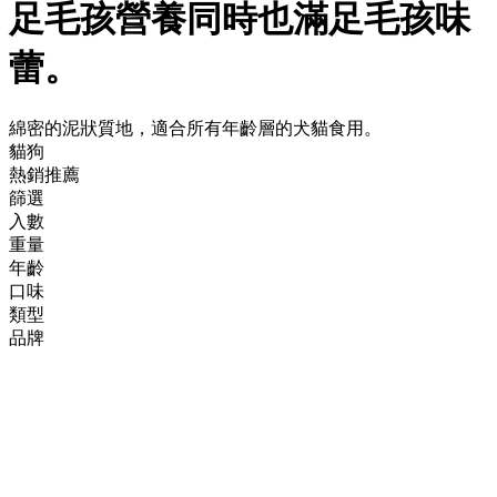
足毛孩營養同時也滿足毛孩味
蕾。
綿密的泥狀質地，適合所有年齡層的犬貓食用。
貓狗
熱銷推薦
篩選
入數
重量
年齡
口味
類型
品牌