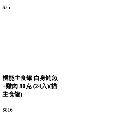
$35
機能主食罐 白身鮪魚
+雞肉 80克 (24入)(貓
主食罐)
$816