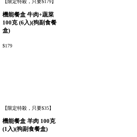
【限定特殺，只要$179】
機能餐盒 牛肉+蔬菜
100克 (6入)(狗副食餐
盒)
$179
【限定特殺，只要$35】
機能餐盒 羊肉 100克
(1入)(狗副食餐盒)