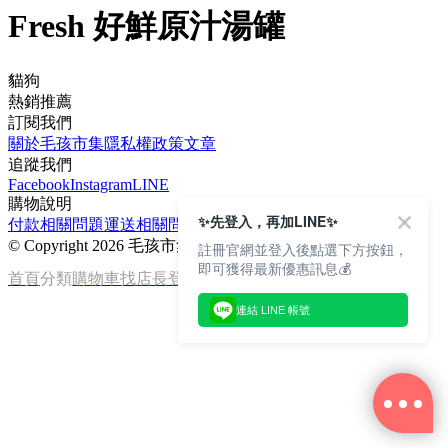
Fresh 好鮮原汁湯罐
貓狗
熱銷推薦
訂閱我們
關於毛孩市集
隱私權政策
文章
追蹤我們
Facebook
Instagram
LINE
購物說明
✨先登入，再加LINE✨
付款相關問題
運送相關問題
退換貨說明
©
Copyright 2026 毛孩市集
註冊官網並登入後點選下方按鈕，
即可獲得最新優惠訊息💰
首頁
分類
購物車
找店長
登入
連結 LINE 帳號