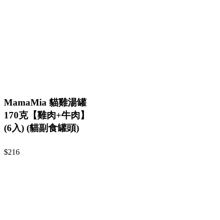
MamaMia 貓雞湯罐
170克【雞肉+牛肉】
(6入) (貓副食罐頭)
$216