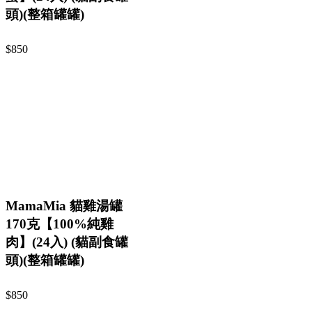
頭)(整箱罐罐)
$850
MamaMia 貓雞湯罐
170克【100%純雞
肉】(24入) (貓副食罐
頭)(整箱罐罐)
$850