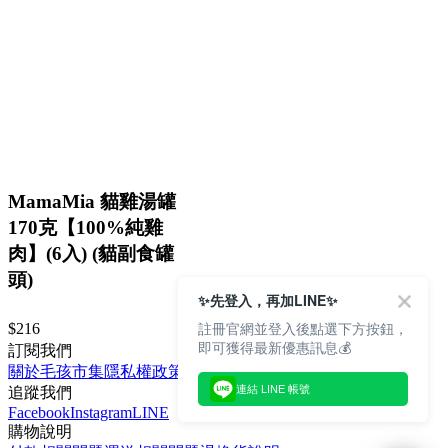
MamaMia 貓雞湯罐
170克【100%純雞
肉】(6入) (貓副食罐
頭)
✨先登入，再加LINE✨
註冊官網並登入後點選下方按鈕，
$216
即可獲得最新優惠訊息💰
訂閱我們
關於毛孩市集
隱私權政策
文章
連結 LINE 帳號
追蹤我們
Facebook
Instagram
LINE
購物說明