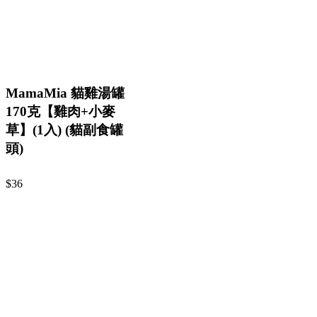
MamaMia 貓雞湯罐
170克【雞肉+小麥
草】(1入) (貓副食罐
頭)
$36