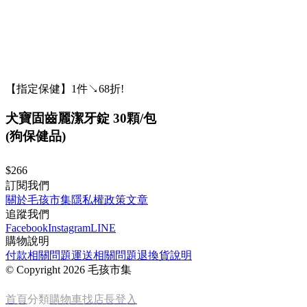
【指定保健】1件↘68折!
犬寶固齒麗潔牙錠 30顆/包
(狗保健品)
$266
訂閱我們
關於毛孩市集
隱私權政策
文章
追蹤我們
Facebook
Instagram
LINE
購物說明
付款相關問題
運送相關問題
退換貨說明
©
Copyright 2026 毛孩市集
首頁
分類
購物車
找店長
登入