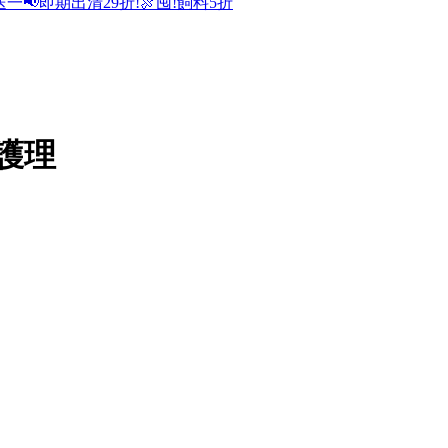
送一
📢即期出清29折!
🍖囤!飼料5折
護理