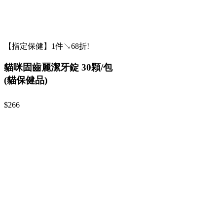
【指定保健】1件↘68折!
貓咪固齒麗潔牙錠 30顆/包
(貓保健品)
$266