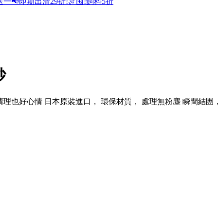
送一
📢即期出清29折!
🍖囤!飼料5折
砂
味， 清理也好心情 日本原裝進口， 環保材質， 處理無粉塵 瞬間