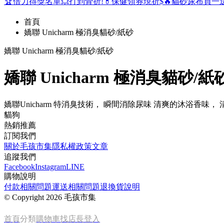
🏆倍力得獎名單
💥打到骨折!
💊保健領券現折$
🔥貓砂尿布買一
首頁
嬌聯 Unicharm 極消臭貓砂/紙砂
嬌聯 Unicharm 極消臭貓砂/紙砂
嬌聯 Unicharm 極消臭貓砂/紙
嬌聯Unicharm 特消臭技術， 瞬間消除尿味 清爽的沐浴香
貓狗
熱銷推薦
訂閱我們
關於毛孩市集
隱私權政策
文章
追蹤我們
Facebook
Instagram
LINE
購物說明
付款相關問題
運送相關問題
退換貨說明
©
Copyright 2026 毛孩市集
首頁
分類
購物車
找店長
登入