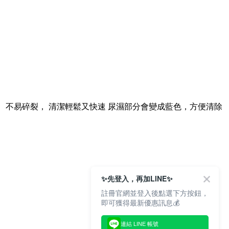
結團， 不易碎裂， 清潔輕鬆又快速 尿濕部分會變成藍色，方便清除
✨先登入，再加LINE✨
註冊官網並登入後點選下方按鈕，
即可獲得最新優惠訊息💰
連結 LINE 帳號