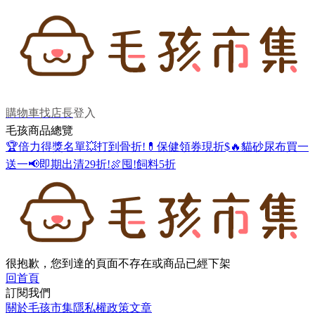
購物車
找店長
登入
毛孩商品總覽
🏆倍力得獎名單
💥打到骨折!
💊保健領券現折$
🔥貓砂尿布買一
送一
📢即期出清29折!
🍖囤!飼料5折
很抱歉，您到達的頁面不存在或商品已經下架
回首頁
訂閱我們
關於毛孩市集
隱私權政策
文章