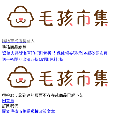
購物車
找店長
登入
毛孩商品總覽
🏆倍力得獎名單
💥打到骨折!
💊保健領券現折$
🔥貓砂尿布買一
送一
📢即期出清29折!
🍖囤!飼料5折
很抱歉，您到達的頁面不存在或商品已經下架
回首頁
訂閱我們
關於毛孩市集
隱私權政策
文章