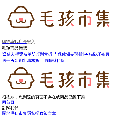
購物車
找店長
登入
毛孩商品總覽
🏆倍力得獎名單
💥打到骨折!
💊保健領券現折$
🔥貓砂尿布買一
送一
📢即期出清29折!
🍖囤!飼料5折
很抱歉，您到達的頁面不存在或商品已經下架
回首頁
訂閱我們
關於毛孩市集
隱私權政策
文章