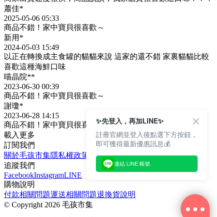
蕭佳*
2025-05-06 05:33
商品不錯！家中寶貝很喜歡～
新用*
2024-05-03 15:49
以正在轉換成主食罐的貓貓來說 這家的還不錯 家裏貓貓比較
喜歡這種海鮮口味
喵晶院**
2023-06-30 00:39
商品不錯！家中寶貝很喜歡～
謝瓊*
2023-06-28 14:15
✨先登入，再加LINE✨
商品不錯！家中寶貝很喜歡～
註冊官網並登入後點選下方按鈕，
載入更多
即可獲得最新優惠訊息💰
訂閱我們
關於毛孩市集
隱私權政策
文章
連結 LINE 帳號
追蹤我們
Facebook
Instagram
LINE
購物說明
付款相關問題
運送相關問題
退換貨說明
©
Copyright 2026 毛孩市集