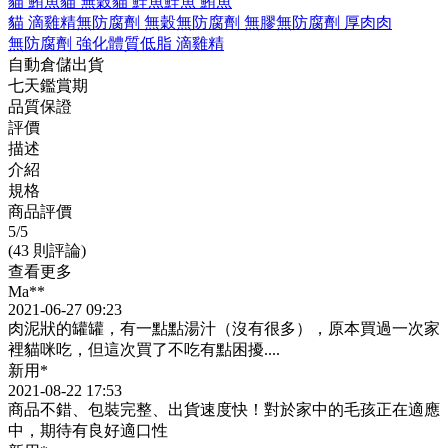
貓 鮪魚
貓 無穀
貓 鮭魚
鮭魚 鮪魚
貓 滴雞精
無防腐劑 無穀
無防腐劑 無膠
無防腐劑 厚肉肉
無防腐劑 強化體質
低脂 滴雞精
自動倉儲出貨
七天鑑賞期
品質保證
評價
描述
介紹
規格
商品評價
5
/5
(43 則評論)
查看更多
Ma**
2021-06-27 09:23
肉泥狀的罐罐，有一點點湯汁（沒有很多），原本買過一次家
裡貓咪吃，但這次買了不吃有點困擾....
新用*
2021-08-22 17:53
商品不錯、包裝完整、出貨速度快！對於家中的毛孩正在適應
中，期待有良好適口性