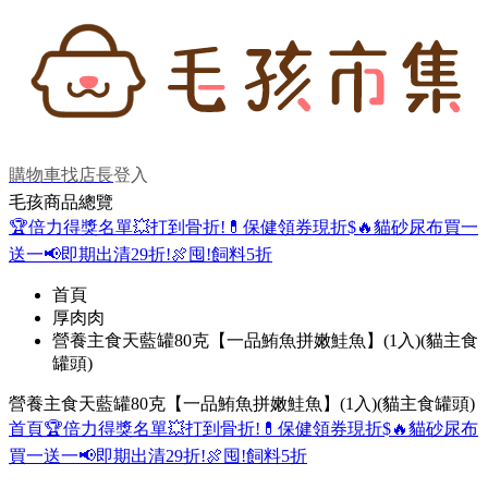
購物車
找店長
登入
毛孩商品總覽
🏆倍力得獎名單
💥打到骨折!
💊保健領券現折$
🔥貓砂尿布買一
送一
📢即期出清29折!
🍖囤!飼料5折
首頁
厚肉肉
營養主食天藍罐80克【一品鮪魚拼嫩鮭魚】(1入)(貓主食
罐頭)
營養主食天藍罐80克【一品鮪魚拼嫩鮭魚】(1入)(貓主食罐頭)
首頁
🏆倍力得獎名單
💥打到骨折!
💊保健領券現折$
🔥貓砂尿布
買一送一
📢即期出清29折!
🍖囤!飼料5折