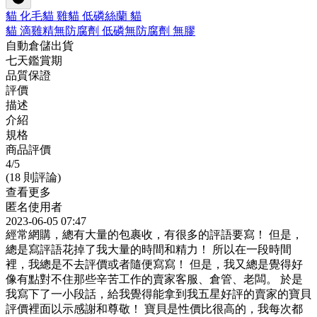
貓 化毛
貓 雞
貓 低磷
絲蘭 貓
貓 滴雞精
無防腐劑 低磷
無防腐劑 無膠
自動倉儲出貨
七天鑑賞期
品質保證
評價
描述
介紹
規格
商品評價
4
/5
(18 則評論)
查看更多
匿名使用者
2023-06-05 07:47
經常網購，總有大量的包裹收，有很多的評語要寫！ 但是，
總是寫評語花掉了我大量的時間和精力！ 所以在一段時間
裡，我總是不去評價或者隨便寫寫！ 但是，我又總是覺得好
像有點對不住那些辛苦工作的賣家客服、倉管、老闆。 於是
我寫下了一小段話，給我覺得能拿到我五星好評的賣家的寶貝
評價裡面以示感謝和尊敬！ 寶貝是性價比很高的，我每次都