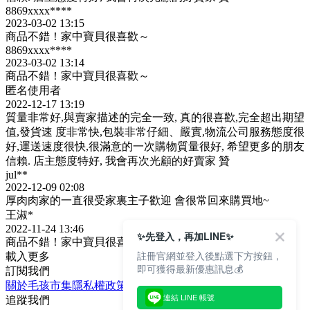
8869xxxx****
2023-03-02 13:15
商品不錯！家中寶貝很喜歡～
8869xxxx****
2023-03-02 13:14
商品不錯！家中寶貝很喜歡～
匿名使用者
2022-12-17 13:19
質量非常好,與賣家描述的完全一致, 真的很喜歡,完全超出期望
值,發貨速 度非常快,包裝非常仔細、嚴實,物流公司服務態度很
好,運送速度很快,很滿意的一次購物質量很好, 希望更多的朋友
信賴. 店主態度特好, 我會再次光顧的好賣家 贊
jul**
2022-12-09 02:08
厚肉肉家的一直很受家裏主子歡迎 會很常回來購買地~
王淑*
2022-11-24 13:46
✨先登入，再加LINE✨
商品不錯！家中寶貝很喜歡～
註冊官網並登入後點選下方按鈕，
載入更多
即可獲得最新優惠訊息💰
訂閱我們
關於毛孩市集
隱私權政策
文章
連結 LINE 帳號
追蹤我們