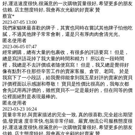
好,運送速度很快,很滿意的一次購物質量很好, 希望更多的朋友
信賴. 店主態度特好, 我會再次光顧的好賣家 贊
蔡宜*
2023-07-05 13:00
我們家貓咪最喜歡的牌子，其實也同時在嘗試其他牌子怕他吃
膩，不過其他牌子常常會剩，還是只有厚肉肉會清光光。
匿名使用者
2023-06-05 07:47
經常網購，總有大量的包裹收，有很多的評語要寫！ 但是，
總是寫評語花掉了我大量的時間和精力！ 所以在一段時間
裡，我總是不去評價或者隨便寫寫！ 但是，我又總是覺得好
像有點對不住那些辛苦工作的賣家客服、倉管、老闆。 於是
我寫下了一小段話，給我覺得能拿到我五星好評的賣家的寶貝
評價裡面以示感謝和尊敬！ 寶貝是性價比很高的，我每次都
會先試用再評價的，雖然寶貝不一定是最好的，但在同等的價
位裡面絕對是表現最棒的。
匿名使用者
2023-03-23 16:24
質量非常好,與賣家描述的完全一致, 真的很喜歡,完全超出期望
值,發貨速 度非常快,包裝非常仔細、嚴實,物流公司服務態度很
好,運送速度很快,很滿意的一次購物質量很好, 希望更多的朋友
信賴. 店主態度特好, 我會再次光顧的好賣家 贊