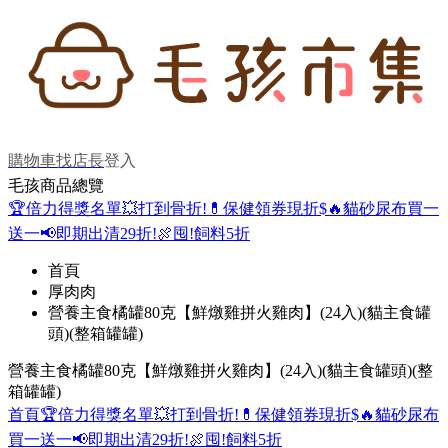
購物車
找店長
登入
毛孩商品總覽
🏆倍力得獎名單
💥打到骨折!
💊保健領券現折$
🔥貓砂尿布買一
送一
📢即期出清29折!
🍖囤!飼料5折
首頁
厚肉肉
營養主食橘罐80克【鮮燉雞拼火雞肉】(24入)(貓主食罐
頭)(整箱罐罐)
營養主食橘罐80克【鮮燉雞拼火雞肉】(24入)(貓主食罐頭)(整
箱罐罐)
首頁
🏆倍力得獎名單
💥打到骨折!
💊保健領券現折$
🔥貓砂尿布
買一送一
📢即期出清29折!
🍖囤!飼料5折