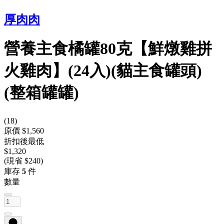
厚肉肉
營養主食橘罐80克【鮮燉雞拼
火雞肉】(24入)(貓主食罐頭)
(整箱罐罐)
(
18
)
原價 $1,560
折扣後最低
$1,320
(現省 $240)
庫存
5
件
數量