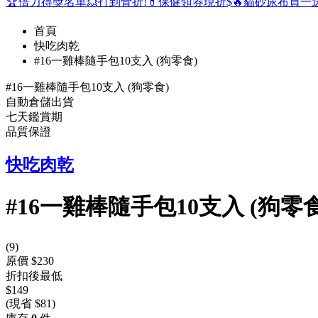
🏆倍力得獎名單
💥打到骨折!
💊保健領券現折$
🔥貓砂尿布買一
首頁
快吃肉乾
#16一雞棒隨手包10支入 (狗零食)
#16一雞棒隨手包10支入 (狗零食)
自動倉儲出貨
七天鑑賞期
品質保證
快吃肉乾
#16一雞棒隨手包10支入 (狗零食
(
9
)
原價 $230
折扣後最低
$149
(現省 $81)