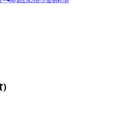
送一
📢即期出清29折!
🍖囤!飼料5折
)