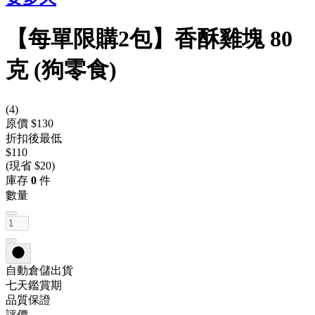
【每單限購2包】香酥雞塊 80
克 (狗零食)
(
4
)
原價 $130
折扣後最低
$110
(現省 $20)
庫存
0
件
數量
自動倉儲出貨
七天鑑賞期
品質保證
評價