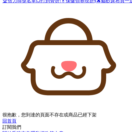
🏆倍力得獎名單
💥打到骨折!
💊保健領券現折$
🔥貓砂尿布買一
很抱歉，您到達的頁面不存在或商品已經下架
回首頁
訂閱我們