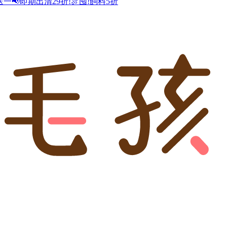
送一
📢即期出清29折!
🍖囤!飼料5折