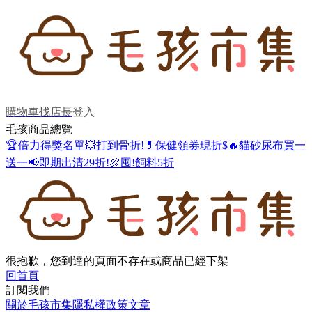
購物車
找店長
登入
毛孩商品總覽
🏆倍力得獎名單
💥打到骨折!
💊保健領券現折$
🔥貓砂尿布買一
送一
📢即期出清29折!
🍖囤!飼料5折
很抱歉，您到達的頁面不存在或商品已經下架
回首頁
訂閱我們
關於毛孩市集
隱私權政策
文章