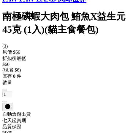
南極磷蝦大肉包 鮪魚X益生元
45克 (1入)(貓主食餐包)
(
3
)
原價 $66
折扣後最低
$60
(現省 $6)
庫存
0
件
數量
自動倉儲出貨
七天鑑賞期
品質保證
評價