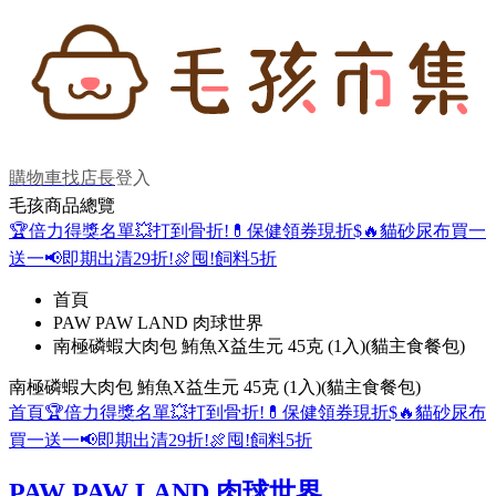
購物車
找店長
登入
毛孩商品總覽
🏆倍力得獎名單
💥打到骨折!
💊保健領券現折$
🔥貓砂尿布買一
送一
📢即期出清29折!
🍖囤!飼料5折
首頁
PAW PAW LAND 肉球世界
南極磷蝦大肉包 鮪魚X益生元 45克 (1入)(貓主食餐包)
南極磷蝦大肉包 鮪魚X益生元 45克 (1入)(貓主食餐包)
首頁
🏆倍力得獎名單
💥打到骨折!
💊保健領券現折$
🔥貓砂尿布
買一送一
📢即期出清29折!
🍖囤!飼料5折
PAW PAW LAND 肉球世界