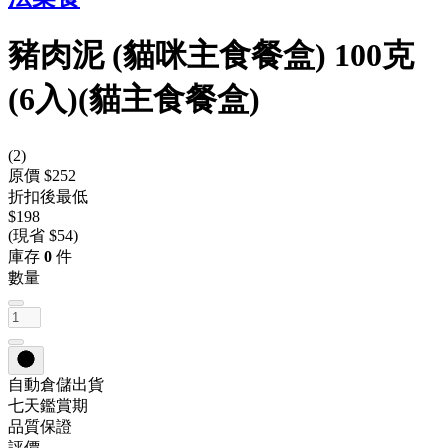
豬肉泥 (貓咪主食餐盒) 100克
(6入)(貓主食餐盒)
(
2
)
原價 $252
折扣後最低
$198
(現省 $54)
庫存
0
件
數量
自動倉儲出貨
七天鑑賞期
品質保證
評價