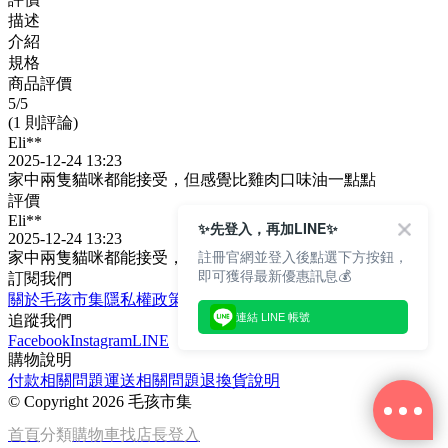
描述
介紹
規格
商品評價
5
/5
(1 則評論)
Eli**
2025-12-24 13:23
家中兩隻貓咪都能接受，但感覺比雞肉口味油一點點
評價
Eli**
✨先登入，再加LINE✨
2025-12-24 13:23
註冊官網並登入後點選下方按鈕，
家中兩隻貓咪都能接受，但感覺比雞肉口味油一點點
即可獲得最新優惠訊息💰
訂閱我們
關於毛孩市集
隱私權政策
文章
連結 LINE 帳號
追蹤我們
Facebook
Instagram
LINE
購物說明
付款相關問題
運送相關問題
退換貨說明
©
Copyright 2026 毛孩市集
首頁
分類
購物車
找店長
登入