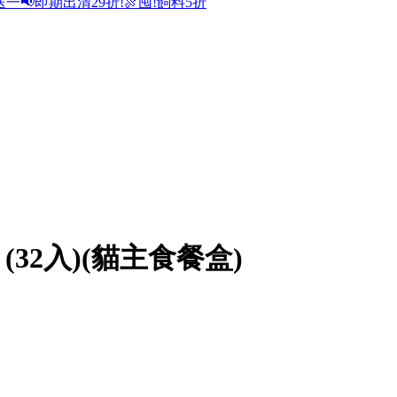
送一
📢即期出清29折!
🍖囤!飼料5折
(32入)(貓主食餐盒)