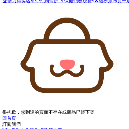
🏆倍力得獎名單
💥打到骨折!
💊保健領券現折$
🔥貓砂尿布買一
很抱歉，您到達的頁面不存在或商品已經下架
回首頁
訂閱我們