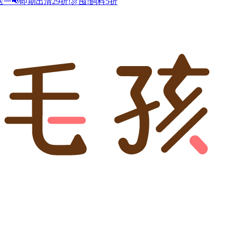
送一
📢即期出清29折!
🍖囤!飼料5折