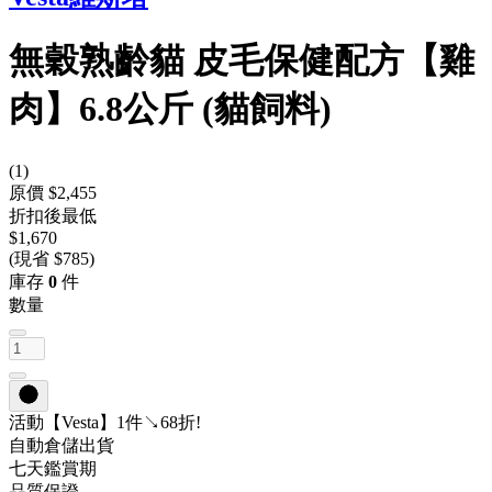
無穀熟齡貓 皮毛保健配方【雞
肉】6.8公斤 (貓飼料)
(
1
)
原價 $2,455
折扣後最低
$1,670
(現省 $785)
庫存
0
件
數量
活動
【Vesta】1件↘68折!
自動倉儲出貨
七天鑑賞期
品質保證