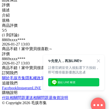
評價
描述
介紹
規格
商品評價
5
/5
(1 則評論)
8869xxxx****
2026-01-27 13:03
商品不錯！家中寶貝很喜歡～
評價
8869xxxx****
✨先登入，再加LINE✨
2026-01-27 13:03
註冊官網並登入後點選下方按鈕，
商品不錯！家中寶貝很喜歡～
即可獲得最新優惠訊息💰
訂閱我們
關於毛孩市集
隱私權政策
文章
連結 LINE 帳號
追蹤我們
Facebook
Instagram
LINE
購物說明
付款相關問題
運送相關問題
退換貨說明
©
Copyright 2026 毛孩市集