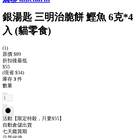
銀湯匙 三明治脆餅 鰹魚 6克*4
入 (貓零食)
(
1
)
原價 $89
折扣後最低
$55
(現省 $34)
庫存
3
件
數量
活動
【限定特殺，只要$55】
自動倉儲出貨
七天鑑賞期
品質保證