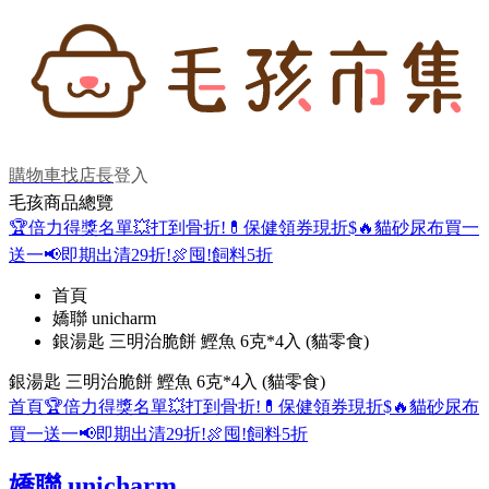
購物車
找店長
登入
毛孩商品總覽
🏆倍力得獎名單
💥打到骨折!
💊保健領券現折$
🔥貓砂尿布買一
送一
📢即期出清29折!
🍖囤!飼料5折
首頁
嬌聯 unicharm
銀湯匙 三明治脆餅 鰹魚 6克*4入 (貓零食)
銀湯匙 三明治脆餅 鰹魚 6克*4入 (貓零食)
首頁
🏆倍力得獎名單
💥打到骨折!
💊保健領券現折$
🔥貓砂尿布
買一送一
📢即期出清29折!
🍖囤!飼料5折
嬌聯 unicharm