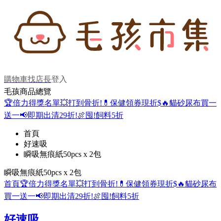
購物車
找店長
登入
毛孩商品總覽
🏆倍力得獎名單
💥打到骨折!
💊保健領券現折$
🔥貓砂尿布買一
送一
📢即期出清29折!
🍖囤!飼料5折
首頁
好速吸
瞬吸無痕紙50pcs x 2包
瞬吸無痕紙50pcs x 2包
首頁
🏆倍力得獎名單
💥打到骨折!
💊保健領券現折$
🔥貓砂尿布
買一送一
📢即期出清29折!
🍖囤!飼料5折
好速吸