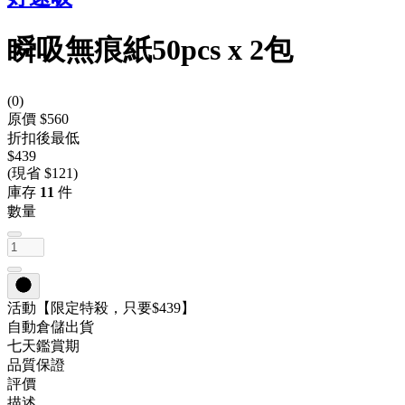
瞬吸無痕紙50pcs x 2包
(
0
)
原價 $560
折扣後最低
$439
(現省 $121)
庫存
11
件
數量
活動
【限定特殺，只要$439】
自動倉儲出貨
七天鑑賞期
品質保證
評價
描述