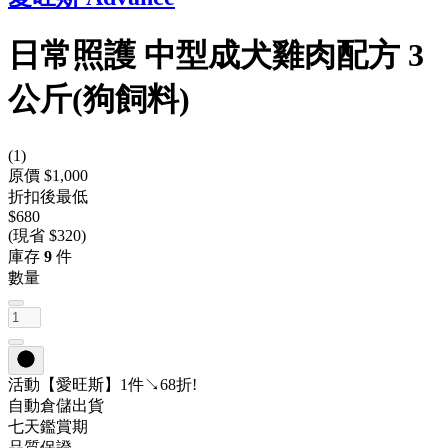
日常照護 中型成犬雞肉配方 3
公斤(狗飼料)
(
1
)
原價 $1,000
折扣後最低
$680
(現省 $320)
庫存
9
件
數量
活動
【愛旺斯】1件↘68折!
自動倉儲出貨
七天鑑賞期
品質保證