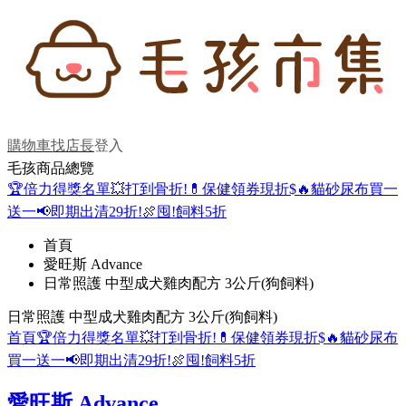
購物車
找店長
登入
毛孩商品總覽
🏆倍力得獎名單
💥打到骨折!
💊保健領券現折$
🔥貓砂尿布買一
送一
📢即期出清29折!
🍖囤!飼料5折
首頁
愛旺斯 Advance
日常照護 中型成犬雞肉配方 3公斤(狗飼料)
日常照護 中型成犬雞肉配方 3公斤(狗飼料)
首頁
🏆倍力得獎名單
💥打到骨折!
💊保健領券現折$
🔥貓砂尿布
買一送一
📢即期出清29折!
🍖囤!飼料5折
愛旺斯 Advance