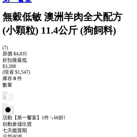
無穀低敏 澳洲羊肉全犬配方
(小顆粒) 11.4公斤 (狗飼料)
(
7
)
原價 $4,835
折扣後最低
$3,288
(現省 $1,547)
庫存
0
件
數量
活動
【第一饗宴】1件↘68折!
自動倉儲出貨
七天鑑賞期
品質保證