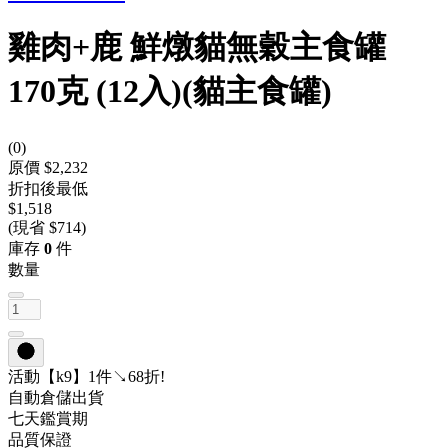
雞肉+鹿 鮮燉貓無穀主食罐
170克 (12入)(貓主食罐)
(
0
)
原價 $2,232
折扣後最低
$1,518
(現省 $714)
庫存
0
件
數量
活動
【k9】1件↘68折!
自動倉儲出貨
七天鑑賞期
品質保證