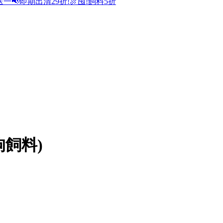
送一
📢即期出清29折!
🍖囤!飼料5折
狗飼料)