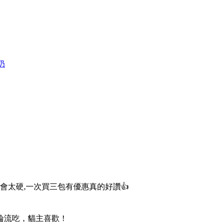
牛奶
會太硬,一次買三包有優惠真的好讚👍
輪流吃，貓主喜歡！