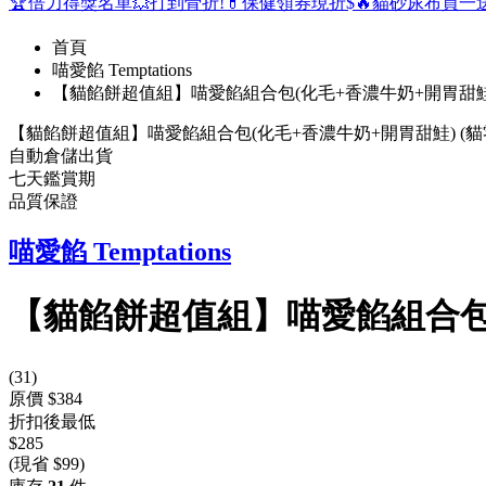
🏆倍力得獎名單
💥打到骨折!
💊保健領券現折$
🔥貓砂尿布買一
首頁
喵愛餡 Temptations
【貓餡餅超值組】喵愛餡組合包(化毛+香濃牛奶+開胃甜鮭)
【貓餡餅超值組】喵愛餡組合包(化毛+香濃牛奶+開胃甜鮭) (貓
自動倉儲出貨
七天鑑賞期
品質保證
喵愛餡 Temptations
【貓餡餅超值組】喵愛餡組合包(
(
31
)
原價 $384
折扣後最低
$285
(現省 $99)