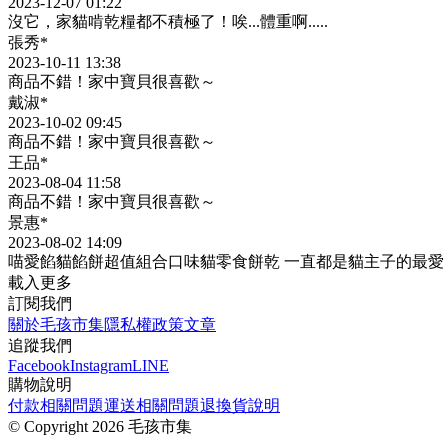
2023-12-07 01:22
沒它，家貓啃乾糧都不積極了！唉...體重啊.....
張秀*
2023-10-11 13:38
商品不錯！家中寶貝很喜歡～
戴淑*
2023-10-02 09:45
商品不錯！家中寶貝很喜歡～
王品*
2023-08-04 11:58
商品不錯！家中寶貝很喜歡～
景惠*
2023-08-02 14:09
喵愛餡貓餡餅超值組合口味貓零食餅乾 一直都是貓主子的最愛
載入更多
訂閱我們
關於毛孩市集
隱私權政策
文章
追蹤我們
Facebook
Instagram
LINE
購物說明
付款相關問題
運送相關問題
退換貨說明
©
Copyright 2026 毛孩市集