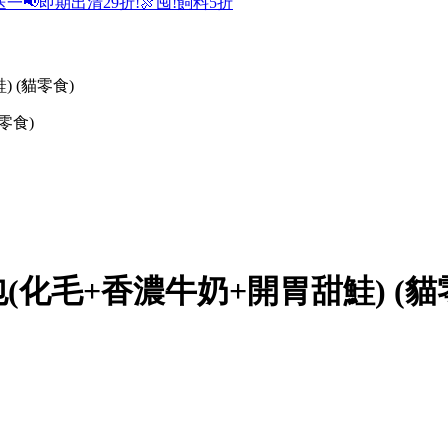
送一
📢即期出清29折!
🍖囤!飼料5折
 (貓零食)
零食)
化毛+香濃牛奶+開胃甜鮭) (貓