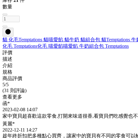
庫存
21
件
數量
貓 化毛
Temptations 貓
喵愛餡 貓
牛奶 貓
組合包 貓
Temptations 
化毛 Temptations
化毛 喵愛餡
喵愛餡 牛奶
組合包 Temptations
評價
描述
介紹
規格
商品評價
5
/5
(31 則評論)
查看更多
函*
2023-02-08 14:07
家中寶貝超喜歡這款零食,打開來味道很香,看寶貝們吃感覺也不
黃麗*
2022-12-11 14:27
趁年終折扣把多種點心買齊，讓家中的寶貝有不同的零食可以