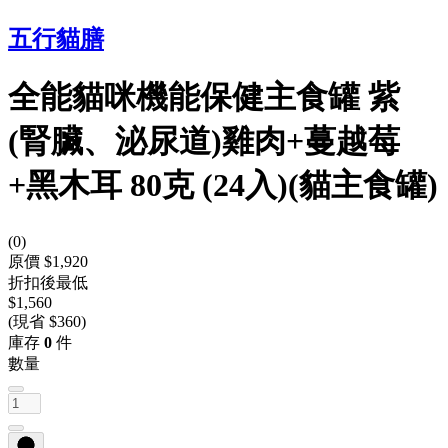
五行貓膳
全能貓咪機能保健主食罐 紫
(腎臟、泌尿道)雞肉+蔓越莓
+黑木耳 80克 (24入)(貓主食罐)
(
0
)
原價 $1,920
折扣後最低
$1,560
(現省 $360)
庫存
0
件
數量