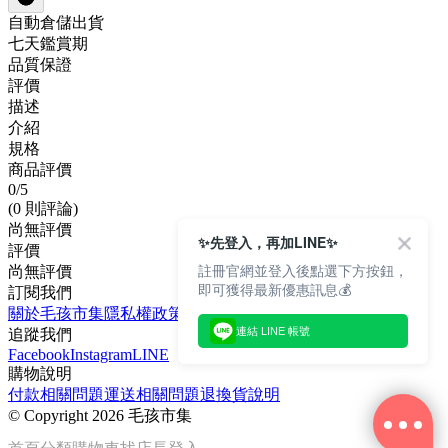
自動倉儲出貨
七天鑑賞期
品質保證
評價
描述
介紹
規格
商品評價
0
/5
(0 則評論)
尚無評價
✨先登入，再加LINE✨
評價
註冊官網並登入後點選下方按鈕，
尚無評價
即可獲得最新優惠訊息💰
訂閱我們
關於毛孩市集
隱私權政策
文章
連結 LINE 帳號
追蹤我們
Facebook
Instagram
LINE
購物說明
付款相關問題
運送相關問題
退換貨說明
©
Copyright 2026 毛孩市集