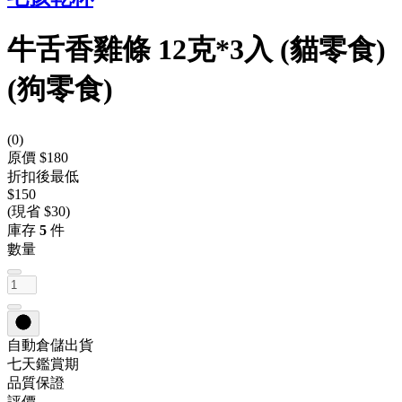
牛舌香雞條 12克*3入 (貓零食)
(狗零食)
(
0
)
原價 $180
折扣後最低
$150
(現省 $30)
庫存
5
件
數量
自動倉儲出貨
七天鑑賞期
品質保證
評價