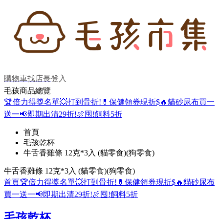
購物車
找店長
登入
毛孩商品總覽
🏆倍力得獎名單
💥打到骨折!
💊保健領券現折$
🔥貓砂尿布買一
送一
📢即期出清29折!
🍖囤!飼料5折
首頁
毛孩乾杯
牛舌香雞條 12克*3入 (貓零食)(狗零食)
牛舌香雞條 12克*3入 (貓零食)(狗零食)
首頁
🏆倍力得獎名單
💥打到骨折!
💊保健領券現折$
🔥貓砂尿布
買一送一
📢即期出清29折!
🍖囤!飼料5折
毛孩乾杯