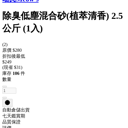
除臭低塵混合砂(植萃清香) 2.5
公斤 (1入)
(
2
)
原價 $280
折扣後最低
$249
(現省 $31)
庫存
106
件
數量
自動倉儲出貨
七天鑑賞期
品質保證
評價