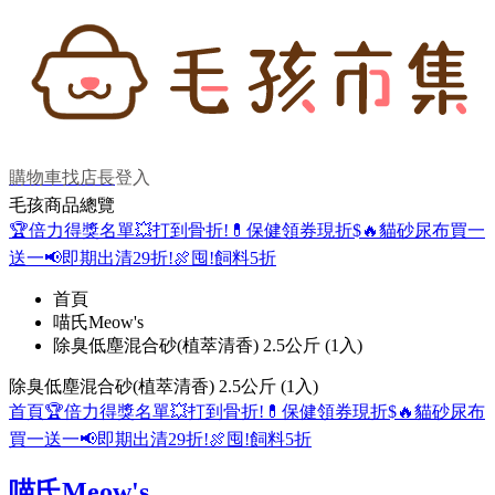
購物車
找店長
登入
毛孩商品總覽
🏆倍力得獎名單
💥打到骨折!
💊保健領券現折$
🔥貓砂尿布買一
送一
📢即期出清29折!
🍖囤!飼料5折
首頁
喵氏Meow's
除臭低塵混合砂(植萃清香) 2.5公斤 (1入)
除臭低塵混合砂(植萃清香) 2.5公斤 (1入)
首頁
🏆倍力得獎名單
💥打到骨折!
💊保健領券現折$
🔥貓砂尿布
買一送一
📢即期出清29折!
🍖囤!飼料5折
喵氏Meow's