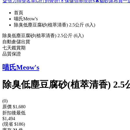
🏆倍力得獎名單
💥打到骨折!
💊保健領券現折$
🔥貓砂尿布買一
首頁
喵氏Meow's
除臭低塵豆腐砂(植萃清香) 2.5公斤 (6入)
除臭低塵豆腐砂(植萃清香) 2.5公斤 (6入)
自動倉儲出貨
七天鑑賞期
品質保證
喵氏Meow's
除臭低塵豆腐砂(植萃清香) 2.5公
(
0
)
原價 $1,680
折扣後最低
$1,494
(現省 $186)