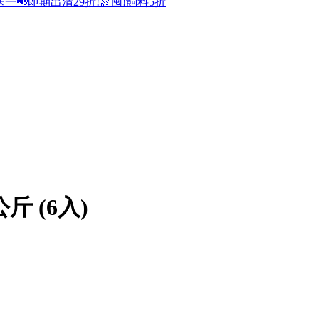
送一
📢即期出清29折!
🍖囤!飼料5折
斤 (6入)