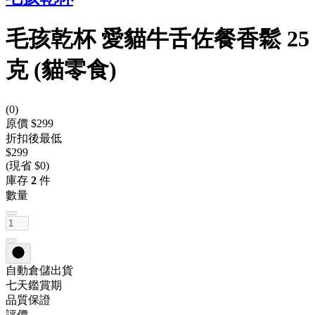
毛孩乾杯 愛貓牛舌佐餐香鬆 25
克 (貓零食)
(
0
)
原價 $299
折扣後最低
$299
(現省 $0)
庫存
2
件
數量
自動倉儲出貨
七天鑑賞期
品質保證
評價