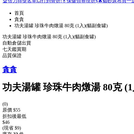
🏆倍力得獎名單
💥打到骨折!
💊保健領券現折$
🔥貓砂尿布買一
首頁
貪貪
功夫湯罐 珍珠牛肉燉湯 80克 (1入)(貓副食罐)
功夫湯罐 珍珠牛肉燉湯 80克 (1入)(貓副食罐)
自動倉儲出貨
七天鑑賞期
品質保證
貪貪
功夫湯罐 珍珠牛肉燉湯 80克 (1
(
0
)
原價 $55
折扣後最低
$46
(現省 $9)