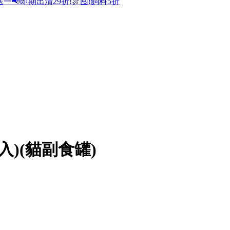
送一
📢即期出清29折!
🍖囤!飼料5折
入)(貓副食罐)