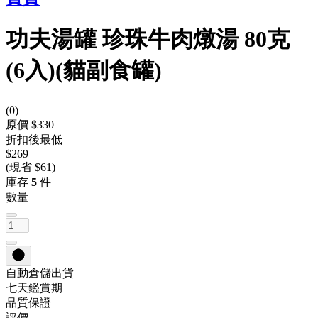
功夫湯罐 珍珠牛肉燉湯 80克
(6入)(貓副食罐)
(
0
)
原價 $330
折扣後最低
$269
(現省 $61)
庫存
5
件
數量
自動倉儲出貨
七天鑑賞期
品質保證
評價