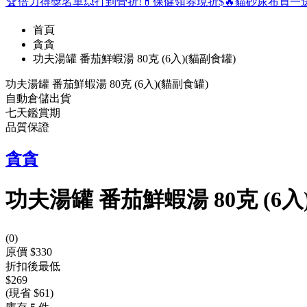
🏆倍力得獎名單
💥打到骨折!
💊保健領券現折$
🔥貓砂尿布買一
首頁
貪貪
功夫湯罐 番茄鮮蝦湯 80克 (6入)(貓副食罐)
功夫湯罐 番茄鮮蝦湯 80克 (6入)(貓副食罐)
自動倉儲出貨
七天鑑賞期
品質保證
貪貪
功夫湯罐 番茄鮮蝦湯 80克 (6入
(
0
)
原價 $330
折扣後最低
$269
(現省 $61)