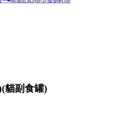
送一
📢即期出清29折!
🍖囤!飼料5折
)(貓副食罐)