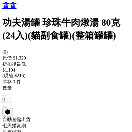
貪貪
功夫湯罐 珍珠牛肉燉湯 80克
(24入)(貓副食罐)(整箱罐罐)
(
0
)
原價 $1,320
折扣後最低
$1,104
(現省 $216)
庫存
1
件
數量
自動倉儲出貨
七天鑑賞期
品質保證