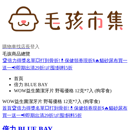
購物車
找店長
登入
毛孩商品總覽
🏆倍力得獎名單
💥打到骨折!
💊保健領券現折$
🔥貓砂尿布買一
送一
📢即期出清29折!
🍖囤!飼料5折
首頁
倍力 BLUE BAY
WOW益生菌潔牙片 野莓優格 12克*7入 (狗零食)
WOW益生菌潔牙片 野莓優格 12克*7入 (狗零食)
首頁
🏆倍力得獎名單
💥打到骨折!
💊保健領券現折$
🔥貓砂尿布
買一送一
📢即期出清29折!
🍖囤!飼料5折
倍力 BLUE BAY