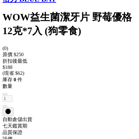
WOW益生菌潔牙片 野莓優格
12克*7入 (狗零食)
(
0
)
原價 $250
折扣後最低
$188
(現省 $62)
庫存
0
件
數量
自動倉儲出貨
七天鑑賞期
品質保證
評價