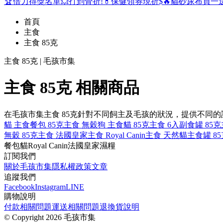
🏆倍力得獎名單
💥打到骨折!
💊保健領券現折$
🔥貓砂尿布買一
首頁
主食
主食 85克
主食 85克 | 毛孩市集
主食 85克 相關商品
在毛孩市集主食 85克針對不同飼主及毛孩的狀況，提供不同
貓 主食
餐包 85克
主食 無穀
狗 主食
貓 85克
主食 6入
副食罐 85克
無穀 85克
主食 法國皇家
主食 Royal Canin
主食 天然
貓主食罐 85
餐包
貓
Royal Canin
法國皇家
濕糧
訂閱我們
關於毛孩市集
隱私權政策
文章
追蹤我們
Facebook
Instagram
LINE
購物說明
付款相關問題
運送相關問題
退換貨說明
©
Copyright 2026 毛孩市集