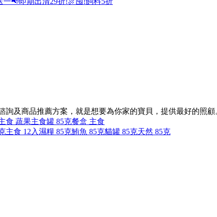
送一
📢即期出清29折!
🍖囤!飼料5折
的諮詢及商品推薦方案，就是想要為你家的寶貝，提供最好的照顧
主食 蔬果
主食罐 85克
餐盒 主食
克
主食 12入
濕糧 85克
鮪魚 85克
貓罐 85克
天然 85克