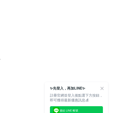
。
✨先登入，再加LINE✨
註冊官網並登入後點選下方按鈕，
即可獲得最新優惠訊息💰
連結 LINE 帳號