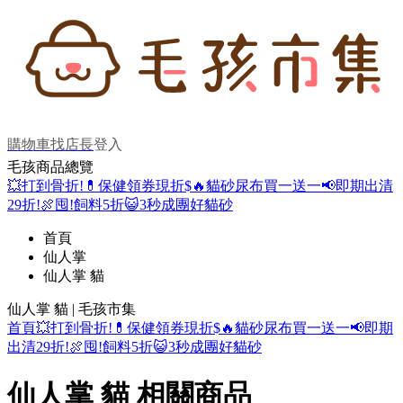
購物車
找店長
登入
毛孩商品總覽
💥打到骨折!
💊保健領券現折$
🔥貓砂尿布買一送一
📢即期出清
29折!
🍖囤!飼料5折
😺3秒成團好貓砂
首頁
仙人掌
仙人掌 貓
仙人掌 貓 | 毛孩市集
首頁
💥打到骨折!
💊保健領券現折$
🔥貓砂尿布買一送一
📢即期
出清29折!
🍖囤!飼料5折
😺3秒成團好貓砂
仙人掌 貓 相關商品