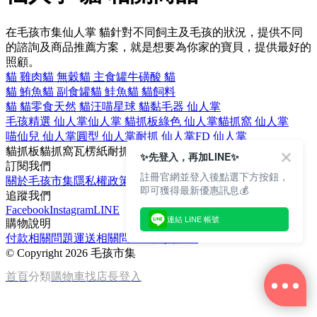
在毛孩市集仙人掌 貓針對不同飼主及毛孩的狀況，提供不同
的諮詢及商品推薦方案，就是想要為你家的寶貝，提供最好的
照顧。
貓 雞肉
貓 無穀
貓 主食罐
牛磺酸 貓
貓 鮪魚
貓 副食罐
貓 鮭魚
貓 貓飼料
貓 貓零食
天然 貓
汪喵星球 貓
黏毛器 仙人掌
毛孩精選 仙人掌
仙人掌 貓抓板
綠色 仙人掌
貓抓窩 仙人掌
喵仙兒 仙人掌
圓型 仙人掌
耐抓 仙人掌
FD 仙人掌
貓抓板
貓抓窩
瓦楞紙
耐抓
FD
✨先登入，再加LINE✨
訂閱我們
註冊官網並登入後點選下方按鈕，
關於毛孩市集
隱私權政策
文章
即可獲得最新優惠訊息💰
追蹤我們
Facebook
Instagram
LINE
連結 LINE 帳號
購物說明
付款相關問題
運送相關問題
退換貨說明
©
Copyright 2026 毛孩市集
首頁
分類
購物車
找店長
登入